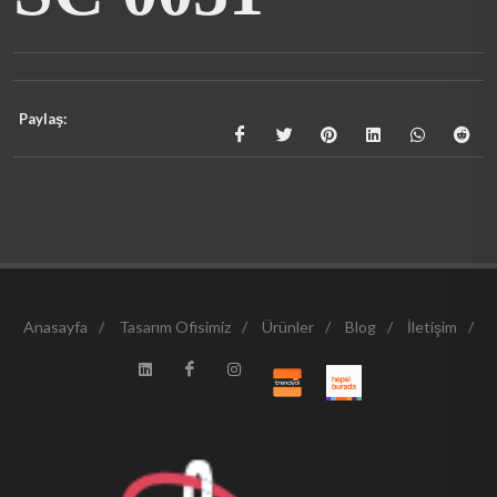
Paylaş:
Anasayfa
/
Tasarım Ofisimiz
/
Ürünler
/
Blog
/
İletişim
/