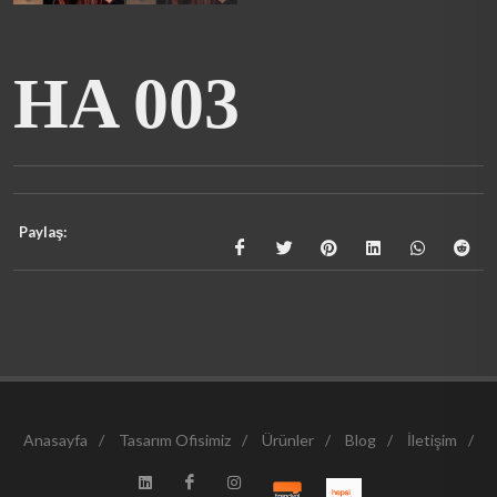
HA 003
Paylaş:
Anasayfa
/
Tasarım Ofisimiz
/
Ürünler
/
Blog
/
İletişim
/