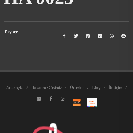
Paylaş:
Anasayfa
/
Tasarım Ofisimiz
/
Ürünler
/
Blog
/
İletişim
/