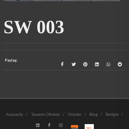
SW 003
Paylaş:
Anasayfa
/
Tasarım Ofisimiz
/
Ürünler
/
Blog
/
İletişim
/